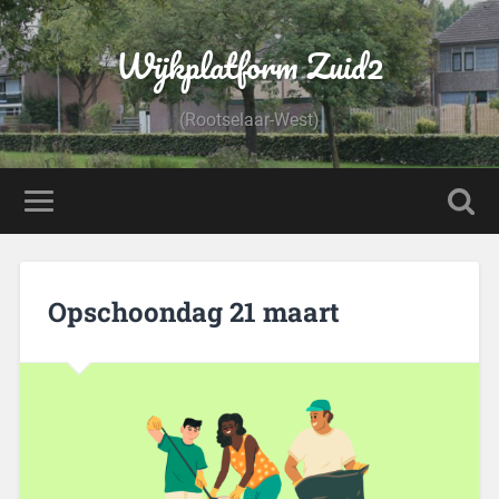
Wijkplatform Zuid2
(Rootselaar-West)
Opschoondag 21 maart