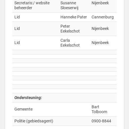
Secretaris:/ website
Susanne
Nijenbeek
beheerder
Sloeserwij
Lid
Hanneke Pater
Cannenburg
Peter
Lid
Nijenbeek
Eekelschot
Carla
Lid
Nijenbeek
Eekelschot
Ondersteuning:
Bart
Gemeente
Tolboom
Politie (gebiedsagent)
0900-8844